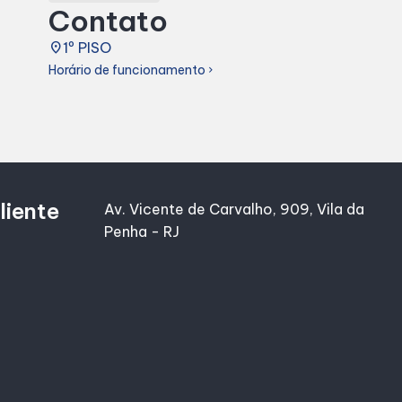
Contato
place
1º PISO
Horário de funcionamento
chevron_right
liente
Av. Vicente de Carvalho, 909, Vila da
Penha - RJ