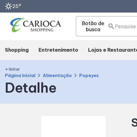
sunny
25°
Botão de
search
busca
Shopping
Entretenimento
Lojas e Restaurant
Mapa Interno
Cinema
Lojas
Voltar
arrow_back
chevron_right
chevron_right
Página Inicial
Alimentação
Popeyes
Detalhe
Facilidades
Fique por dentro
Alimentação
Como Chegar
Eventos
S
Horários