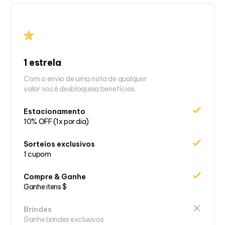
1 estrela
Com o envio de uma nota de qualquer
valor você desbloqueia benefícios.
Estacionamento
10% OFF (1x por dia)
Sorteios exclusivos
1 cupom
Compre & Ganhe
Ganhe itens $
Brindes
Ganhe brindes exclusivos