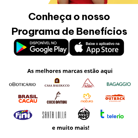
Horários
Conheça o nosso
Programa de Benefícios
Entretenimento
Cinema
Fique por dentro
Eventos
Lojas e Restaurantes
Lojas