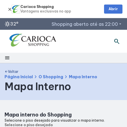
Carioca Shopping
Abrir
sunny
32°
Shopping aberto até as 22:00
arrow_drop_down
search
Horários de Funcionamento
Lojas
menu
Restaurantes
Segunda a Sábado: 10h às 22h
Shopping
Voltar
arrow_back
Acessar todos os horários
chevron_right
chevron_right
Página Inicial
O Shopping
Mapa Interno
Mapa Interno
Mapa Interno
Facilidades
Mapa interno do Shopping
Como Chegar
Selecione o piso desejado para visualizar o mapa interno.
Selecione o piso desejado