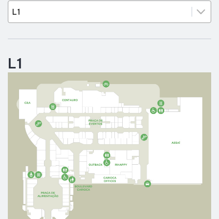
Horários
Entretenimento
L1
Cinema
Fique por dentro
Eventos
Lojas e Restaurantes
Lojas