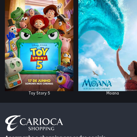
Horários
Entretenimento
Cinema
Fique por dentro
Eventos
Toy Story 5
Moana
Lojas e Restaurantes
Lojas