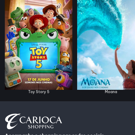
Horários
Entretenimento
Cinema
Fique por dentro
Eventos
Toy Story 5
Moana
Lojas e Restaurantes
Lojas