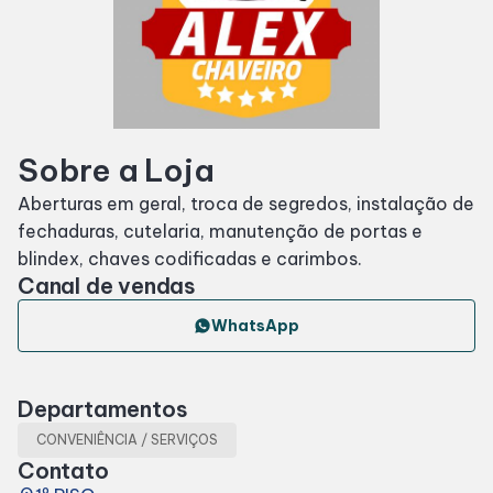
Horários
Entretenimento
Sobre a Loja
Cinema
Aberturas em geral, troca de segredos, instalação de
fechaduras, cutelaria, manutenção de portas e
Fique por dentro
blindex, chaves codificadas e carimbos.
Canal de vendas
Eventos
WhatsApp
Lojas e Restaurantes
Departamentos
Lojas
CONVENIÊNCIA / SERVIÇOS
Contato