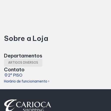
Horários
Entretenimento
Sobre a Loja
Cinema
Fique por dentro
Departamentos
ARTIGOS DIVERSOS
Eventos
Contato
place
2º PISO
Horário de funcionamento
chevron_right
Lojas e Restaurantes
Lojas