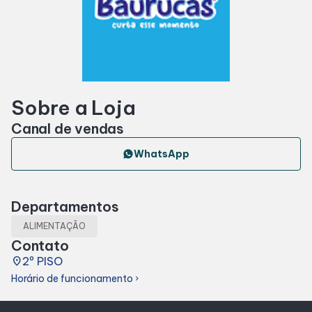
Horários
Entretenimento
Sobre a Loja
Cinema
Canal de vendas
Fique por dentro
WhatsApp
Eventos
Departamentos
ALIMENTAÇÃO
Lojas e Restaurantes
Contato
place
2º PISO
Lojas
Horário de funcionamento
chevron_right