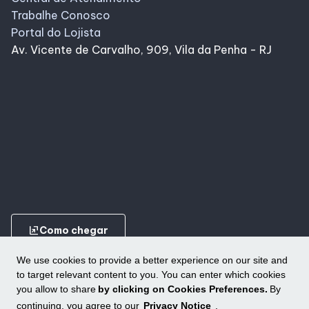
Trabalhe Conosco
Portal do Lojista
Av. Vicente de Carvalho, 909, Vila da Penha - RJ
ungroup
Como chegar
We use cookies to provide a better experience on our site and
to target relevant content to you. You can enter which cookies
you allow to share
by clicking on Cookies Preferences.
By
continuing, you agree to our
Privacy Notice
.