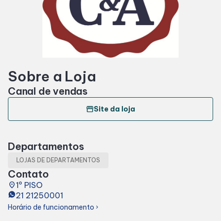
Horários
Entretenimento
Sobre a Loja
Cinema
Canal de vendas
Fique por dentro
storefront
Site da loja
Eventos
Departamentos
LOJAS DE DEPARTAMENTOS
Lojas e Restaurantes
Contato
place
1º PISO
21 21250001
Lojas
Horário de funcionamento
chevron_right