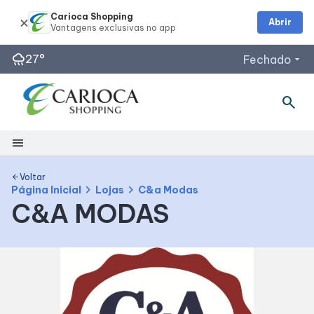
Carioca Shopping
Abrir
rainy
27°
Fechado
arrow_drop_down
search
Horários de Funcionamento
Lojas
menu
Restaurantes
Segunda a Sábado: 10h às 22h
Shopping
Voltar
arrow_back
Acessar todos os horários
chevron_right
chevron_right
Página Inicial
Lojas
C&a Modas
C&A MODAS
Mapa Interno
Facilidades
Como Chegar