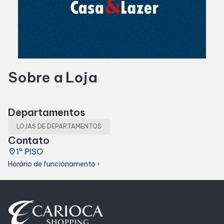
Horários
Entretenimento
Sobre a Loja
Cinema
Fique por dentro
Departamentos
LOJAS DE DEPARTAMENTOS
Eventos
Contato
place
1º PISO
Horário de funcionamento
chevron_right
Lojas e Restaurantes
Lojas