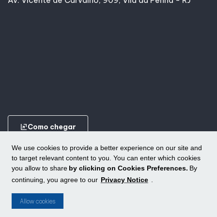
Av. Vicente de Carvalho, 909, Vila da Penha - RJ
ungroup
Como chegar
We use cookies to provide a better experience on our site and
to target relevant content to you. You can enter which cookies
you allow to share
by clicking on Cookies Preferences.
By
continuing, you agree to our
Privacy Notice
.
Conheça outros shoppings da ALLOS
ungroup
Allow cookies