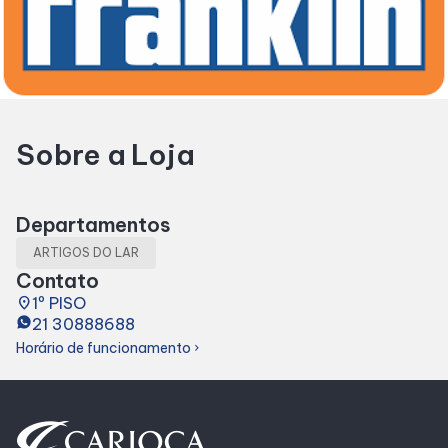
Horários
Entretenimento
Sobre a Loja
Cinema
Fique por dentro
Departamentos
ARTIGOS DO LAR
Eventos
Contato
place
1º PISO
21 30888688
Lojas e Restaurantes
Horário de funcionamento
chevron_right
Lojas