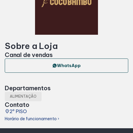
Horários
Entretenimento
Sobre a Loja
Cinema
Canal de vendas
Fique por dentro
WhatsApp
Eventos
Departamentos
ALIMENTAÇÃO
Lojas e Restaurantes
Contato
place
2º PISO
Lojas
Horário de funcionamento
chevron_right