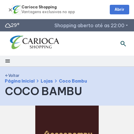
Carioca Shopping
Abrir
cloud
29°
Shopping aberto até as 22:00
arrow_drop_down
search
Horários de Funcionamento
Lojas
menu
Restaurantes
Segunda a Sábado: 10h às 22h
Shopping
Voltar
arrow_back
Acessar todos os horários
chevron_right
chevron_right
Página Inicial
Lojas
Coco Bambu
COCO BAMBU
Mapa Interno
Facilidades
Como Chegar