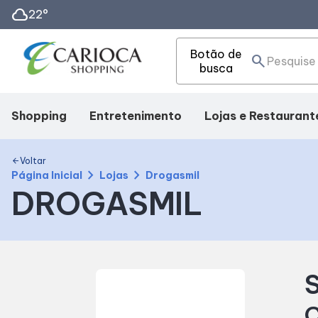
cloud
22°
Botão de
search
busca
Shopping
Entretenimento
Lojas e Restaurant
Mapa Interno
Cinema
Lojas
Voltar
arrow_back
chevron_right
chevron_right
Página Inicial
Lojas
Drogasmil
DROGASMIL
Facilidades
Fique por dentro
Alimentação
Como Chegar
Eventos
S
Horários
C