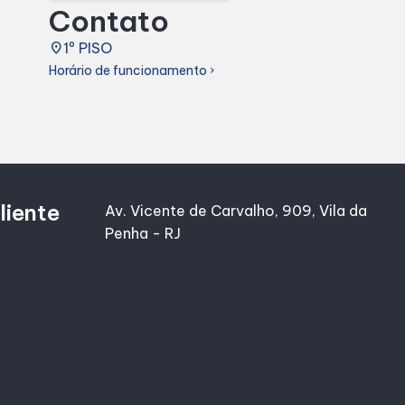
Contato
place
1º PISO
Horário de funcionamento
chevron_right
liente
Av. Vicente de Carvalho, 909, Vila da
Penha - RJ