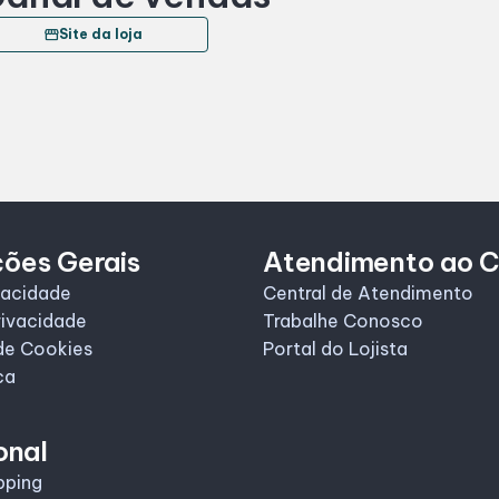
storefront
Site da loja
ções Gerais
Atendimento ao C
vacidade
Central de Atendimento
rivacidade
Trabalhe Conosco
de Cookies
Portal do Lojista
ca
onal
pping