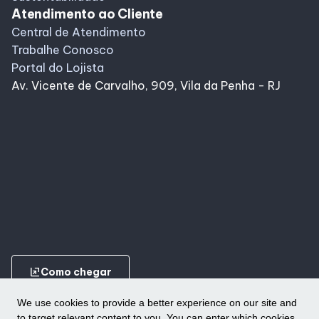
Atendimento ao Cliente
Central de Atendimento
Trabalhe Conosco
Portal do Lojista
Av. Vicente de Carvalho, 909, Vila da Penha - RJ
ungroup
Como chegar
We use cookies to provide a better experience on our site and
to target relevant content to you. You can enter which cookies