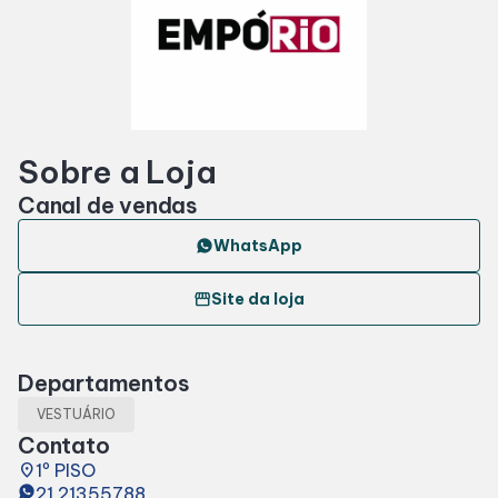
Horários
Entretenimento
Sobre a Loja
Cinema
Canal de vendas
Fique por dentro
WhatsApp
storefront
Site da loja
Eventos
Departamentos
Lojas e Restaurantes
VESTUÁRIO
Contato
Lojas
place
1º PISO
21 21355788