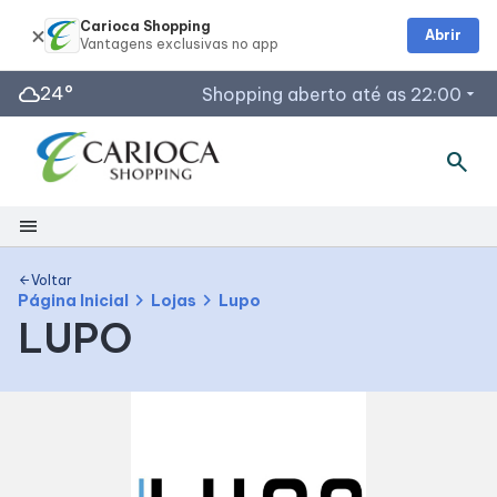
Carioca Shopping
Abrir
cloud
24°
Shopping aberto até as 22:00
arrow_drop_down
search
Horários de Funcionamento
Lojas
menu
Restaurantes
Segunda a Sábado: 10h às 22h
Shopping
Voltar
arrow_back
Acessar todos os horários
chevron_right
chevron_right
Página Inicial
Lojas
Lupo
LUPO
Mapa Interno
Facilidades
Como Chegar