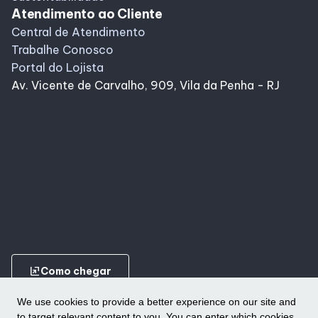
Atendimento ao Cliente
Central de Atendimento
Trabalhe Conosco
Portal do Lojista
Av. Vicente de Carvalho, 909, Vila da Penha - RJ
ungroup
Como chegar
We use cookies to provide a better experience on our site and
to target relevant content to you. You can enter which cookies