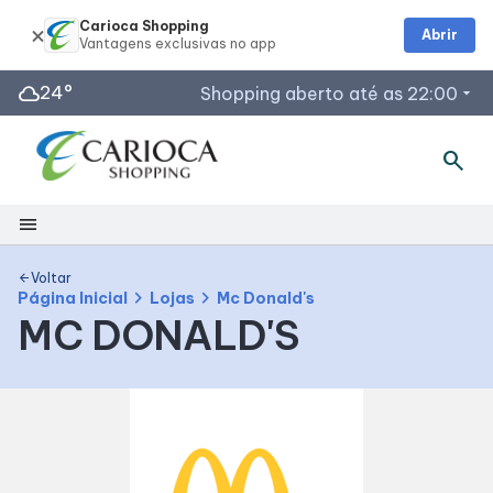
Carioca Shopping
Abrir
cloud
24°
Shopping aberto até as 22:00
arrow_drop_down
search
Horários de Funcionamento
Lojas
menu
Restaurantes
Segunda a Sábado: 10h às 22h
Shopping
Voltar
arrow_back
Acessar todos os horários
chevron_right
chevron_right
Página Inicial
Lojas
Mc Donald's
MC DONALD'S
Mapa Interno
Facilidades
Como Chegar