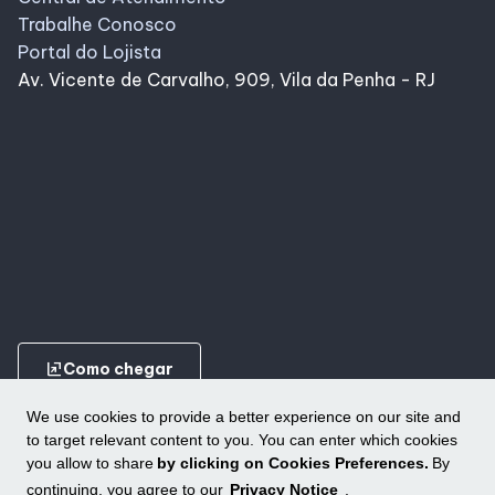
Trabalhe Conosco
Portal do Lojista
Av. Vicente de Carvalho, 909, Vila da Penha - RJ
ungroup
Como chegar
We use cookies to provide a better experience on our site and
to target relevant content to you. You can enter which cookies
you allow to share
by clicking on Cookies Preferences.
By
continuing, you agree to our
Privacy Notice
.