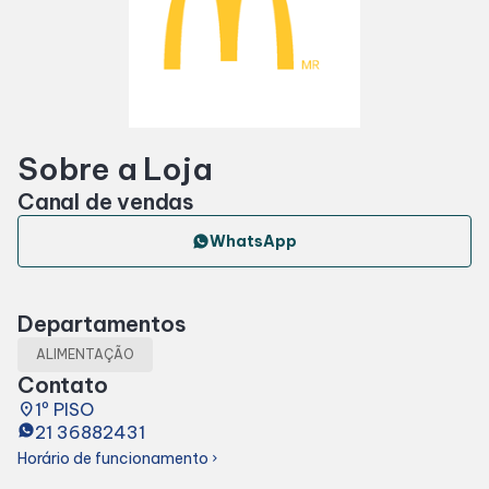
Horários
Entretenimento
Sobre a Loja
Cinema
Canal de vendas
Fique por dentro
WhatsApp
Eventos
Departamentos
ALIMENTAÇÃO
Lojas e Restaurantes
Contato
place
1º PISO
21 36882431
Lojas
Horário de funcionamento
chevron_right