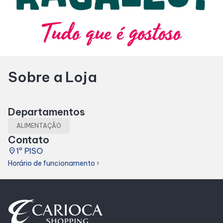
Horários
Entretenimento
Sobre a Loja
Cinema
Fique por dentro
Departamentos
ALIMENTAÇÃO
Eventos
Contato
place
1º PISO
Horário de funcionamento
chevron_right
Lojas e Restaurantes
Lojas