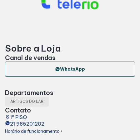
Horários
Entretenimento
Sobre a Loja
Cinema
Canal de vendas
Fique por dentro
WhatsApp
Eventos
Departamentos
ARTIGOS DO LAR
Lojas e Restaurantes
Contato
place
1º PISO
21 986201202
Lojas
Horário de funcionamento
chevron_right