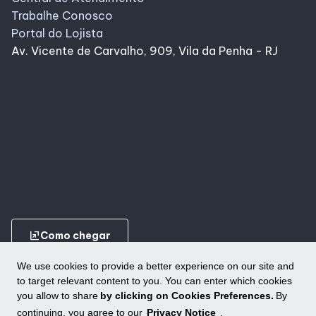
Trabalhe Conosco
Portal do Lojista
Av. Vicente de Carvalho, 909, Vila da Penha - RJ
ungroup
Como chegar
We use cookies to provide a better experience on our site and
to target relevant content to you. You can enter which cookies
you allow to share
by clicking on Cookies Preferences.
By
continuing, you agree to our
Privacy Notice
.