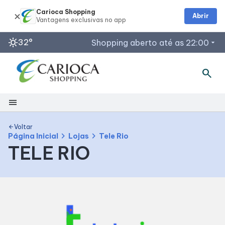
Carioca Shopping
Abrir
sunny
32°
Shopping aberto até as 22:00
arrow_drop_down
search
Horários de Funcionamento
Lojas
menu
Restaurantes
Segunda a Sábado: 10h às 22h
Shopping
Voltar
arrow_back
Acessar todos os horários
chevron_right
chevron_right
Página Inicial
Lojas
Tele Rio
TELE RIO
Mapa Interno
Facilidades
Como Chegar