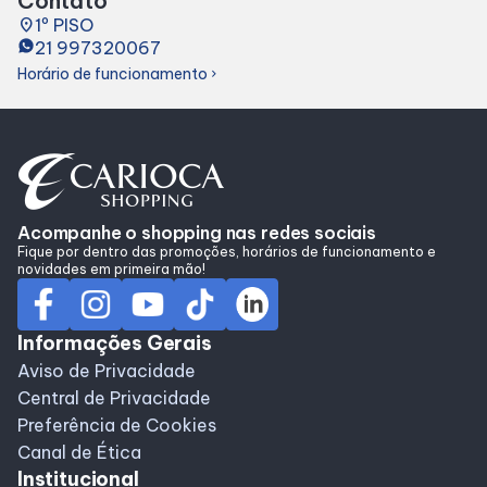
Contato
Alimentação
place
1º PISO
21 997320067
Horário de funcionamento
chevron_right
Programa de benefícios
Acompanhe o shopping nas redes sociais
Fique por dentro das promoções, horários de funcionamento e
novidades em primeira mão!
Informações Gerais
Aviso de Privacidade
Central de Privacidade
Preferência de Cookies
Canal de Ética
Institucional