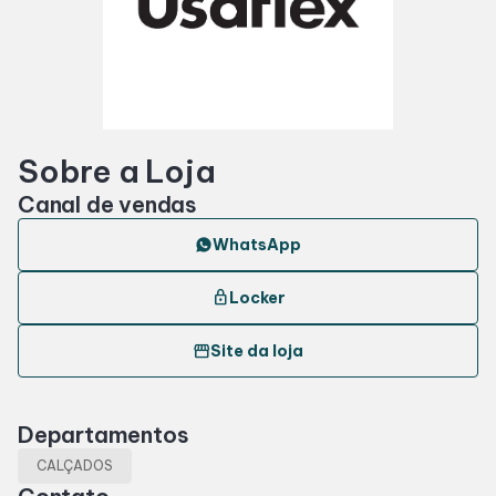
Horários
Entretenimento
Sobre a Loja
Cinema
Canal de vendas
Fique por dentro
WhatsApp
lock
Locker
Eventos
storefront
Site da loja
Lojas e Restaurantes
Departamentos
Lojas
CALÇADOS