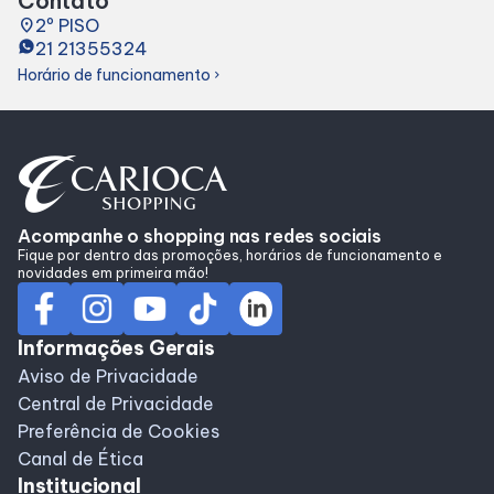
Contato
Alimentação
place
2º PISO
21 21355324
Horário de funcionamento
chevron_right
Programa de benefícios
Acompanhe o shopping nas redes sociais
Fique por dentro das promoções, horários de funcionamento e
novidades em primeira mão!
Informações Gerais
Aviso de Privacidade
Central de Privacidade
Preferência de Cookies
Canal de Ética
Institucional