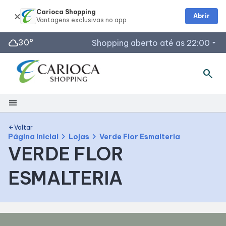
Carioca Shopping
Abrir
cloud
30°
Shopping aberto até as 22:00
arrow_drop_down
search
Horários de Funcionamento
Lojas
menu
Restaurantes
Segunda a Sábado: 10h às 22h
Shopping
Voltar
arrow_back
Acessar todos os horários
chevron_right
chevron_right
Página Inicial
Lojas
Verde Flor Esmalteria
VERDE FLOR
Mapa Interno
ESMALTERIA
Facilidades
Como Chegar