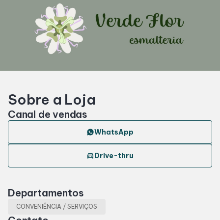
Horários
Entretenimento
Cinema
Sobre a Loja
Fique por dentro
Canal de vendas
WhatsApp
Eventos
directions_car
Drive-thru
Lojas e Restaurantes
Departamentos
Lojas
CONVENIÊNCIA / SERVIÇOS