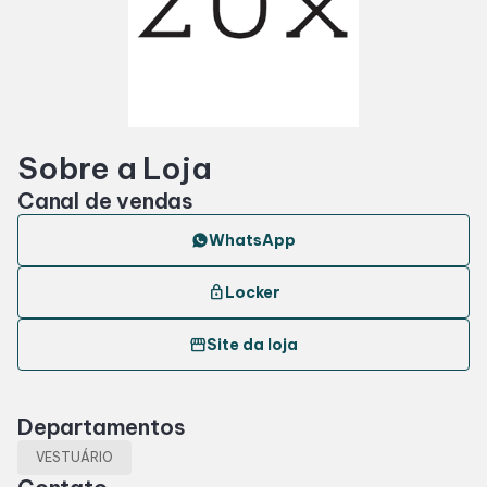
Horários
Entretenimento
Sobre a Loja
Cinema
Canal de vendas
Fique por dentro
WhatsApp
lock
Locker
Eventos
storefront
Site da loja
Lojas e Restaurantes
Departamentos
Lojas
VESTUÁRIO