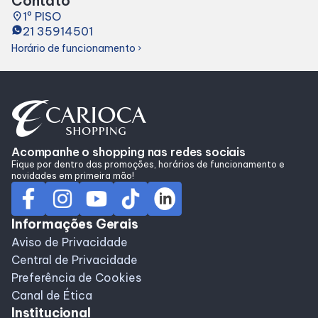
Contato
Alimentação
place
1º PISO
21 35914501
Horário de funcionamento
chevron_right
Programa de benefícios
Acompanhe o shopping nas redes sociais
Fique por dentro das promoções, horários de funcionamento e
novidades em primeira mão!
Informações Gerais
Aviso de Privacidade
Central de Privacidade
Preferência de Cookies
Canal de Ética
Institucional