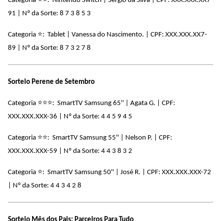
Categoria
: Nintendo Switch | Sergio da Silva | CPF: XXX.XXX.XX7-
91 |
Nº da Sorte: 8 7 3 8 5 3
⭐
Categoria
: Tablet | Vanessa do Nascimento. | CPF: XXX.XXX.XX7-
89 |
Nº da Sorte: 8 7 3 2 7 8
Sorteio Perene de Setembro
⭐
⭐
⭐
Categoria
: SmartTV Samsung 65'' | Agata G. | CPF:
XXX.XXX.XXX-36 | Nº da Sorte: 4 4 5 9 4 5
⭐
⭐
Categoria
: SmartTV Samsung 55'' | Nelson P. | CPF:
XXX.XXX.XXX-59 |
Nº da Sorte: 4 4 3 8 3 2
⭐
Categoria
: SmartTV Samsung 50'' | José R. | CPF: XXX.XXX.XXX-72
|
Nº da Sorte: 4 4 3 4 2 8
Sorteio Mês dos Pais: Parceiros Para Tudo