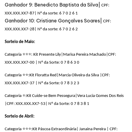
Ganhador 9: Benedicto Baptista da Silva|
CPF:
XXX.XXX.XX7-87
|
N° da sorte: 6 7 0 2 6 1
Ganhador 10: Cristiane Gonçalves Soares|
CPF:
XXX.XXX.XX7-28
|
N° da sorte: 6 7 0 2 6 2
Sorteio de Maio:
⭐
⭐
⭐
Categoria
: Kit Presente Lily|Marisa Pereira Machado
|CPF:
XXX.XXX.XX7-00 | Nº da Sorte: 0 7 8 6 3 0
⭐
⭐
Categoria
:Kit Floratta Red|Marcia Oliveira da Silva |
CPF:
XXX.XXX.XX7-37 | Nº da Sorte: 0 7 8 3 2 3
⭐
Categoria
:Kit Cuide-se Bem Pessegura|Vera Lucia Gomes Dos Reis
|
CPF: XXX.XXX.XX7-53| Nº da Sorte: 0 7 8 3 8 1
Sorteio de Abril:
⭐
⭐
⭐
Categoria
:Kit Páscoa Extraordinária| Janaina Pereira | CPF: