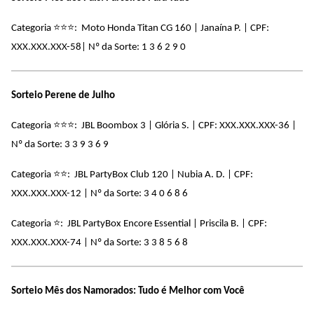
⭐
⭐
⭐
Categoria
: Moto Honda Titan CG 160 | Janaína P. | CPF:
XXX.XXX.XXX-58| Nº da Sorte: 1 3 6 2 9 0
Sorteio Perene de Julho
⭐
⭐
⭐
Categoria
: JBL Boombox 3 | Glória S. | CPF: XXX.XXX.XXX-36 |
Nº da Sorte: 3 3 9 3 6 9
⭐
⭐
Categoria
: JBL PartyBox Club 120 | Nubia A. D. | CPF:
XXX.XXX.XXX-12 |
Nº da Sorte: 3 4 0 6 8 6
⭐
Categoria
: JBL PartyBox Encore Essential | Priscila B. | CPF:
XXX.XXX.XXX-74 |
Nº da Sorte: 3 3 8 5 6 8
Sorteio Mês dos Namorados: Tudo é Melhor com Você