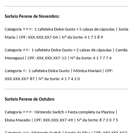
Sorteio Perene de Novembro:
⭐
⭐
⭐
Categoria
: 1 cafeteira Dolce Gusto + 5 caixas de cápsulas | Sonia
Maria | CPF: XXX.XXX.XX7-04 | Nº da Sorte: 4 1 7 5 8 9
⭐
⭐
Categoria
:
1 cafeteira Dolce Gusto + 2 caixas de cápsulas
| Camila
Menegassi | CPF: XXX.XXX.XX7-13 |
Nº da Sorte: 4 1 7 7 7 4
⭐
Categoria
:
1 cafeteira Dolce Gusto
| Mônica Mariani | CPF:
XXX.XXX.XX7-87 |
Nº da Sorte: 4 1 7 4 2 0
Sorteio Perene de Outubro
⭐
⭐
⭐
Categoria
: Nintendo Switch + Festa completa na Playtoy |
Eloisa Macedo | CPF: XXX.XXX.XX7-49 | Nº da Sorte: 8 7 2 0 7 5
⭐
⭐