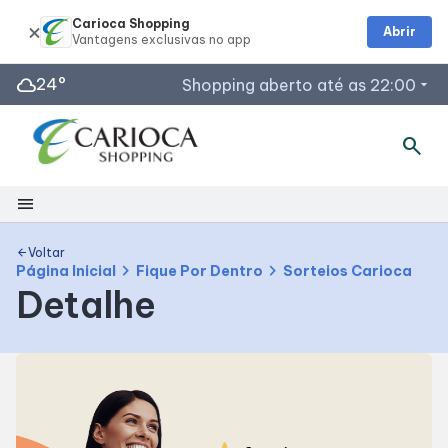
Carioca Shopping
Abrir
cloud
24°
Shopping aberto até as 22:00
arrow_drop_down
search
Horários de Funcionamento
Lojas
menu
Restaurantes
Segunda a Sábado: 10h às 22h
Shopping
Voltar
arrow_back
Acessar todos os horários
chevron_right
chevron_right
Página Inicial
Fique Por Dentro
Sorteios Carioca
Detalhe
Mapa Interno
Facilidades
Como Chegar