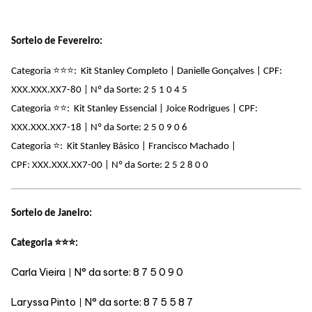
Sorteio de Fevereiro:
⭐
⭐
⭐
Categoria
: Kit Stanley Completo | Danielle Gonçalves | CPF:
XXX.XXX.XX7-80 | Nº da Sorte: 2 5 1 0 4 5
⭐
⭐
Categoria
: Kit Stanley Essencial | Joice Rodrigues | CPF:
XXX.XXX.XX7-18 |
Nº da Sorte: 2 5 0 9 0 6
⭐
Categoria
: Kit Stanley Básico | Francisco Machado |
CPF:
XXX.XXX.XX7-00
|
Nº da Sorte: 2 5 2 8 0 0
Sorteio de Janeiro:
⭐⭐⭐
Categoria
:
Carla Vieira
N° da sorte: 8 7 5 0 9 0
|
Laryssa Pinto
N° da sorte:
8 7 5 5 8 7
|