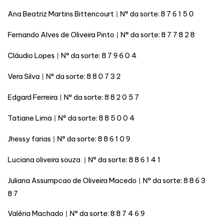
Ana Beatriz Martins Bittencourt
N° da sorte:
8 7 6 1 5 0
|
Fernando Alves de Oliveira Pinto
N° da sorte:
8 7 7 8 2 8
|
Cláudio Lopes
N° da sorte:
8 7 9 6 0 4
|
Vera Silva
N° da sorte:
8 8 0 7 3 2
|
Edgard Ferreira
N° da sorte:
8 8 2 0 5 7
|
Tatiane Lima
N° da sorte:
8 8 5 0 0 4
|
Jhessy farias
N° da sorte:
8 8 6 1 0 9
|
Luciana oliveira souza
N° da sorte:
8 8 6 1 4 1
|
Juliana Assumpcao de Oliveira Macedo
N° da sorte:
8 8 6 3
|
8 7
Valéria Machado
N° da sorte:
8 8 7 4 6 9
|