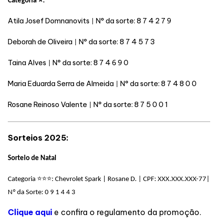
⭐
Categoria
:
Atila Josef Domnanovits
N° da sorte:
8 7 4 2 7 9
|
Deborah de Oliveira
N° da sorte:
8 7 4 5 7 3
|
Taina Alves
N° da sorte:
8 7 4 6 9 0
|
Maria Eduarda Serra de Almeida
N° da sorte:
8 7 4 8 0 0
|
Rosane Reinoso Valente
N° da sorte:
8 7 5 0 0 1
|
Sorteios 2025:
Sorteio de Natal
⭐
⭐
⭐
Categoria
: Chevrolet Spark | Rosane D. | CPF: XXX.XXX.XXX-77|
Nº da Sorte: 0 9 1 4 4 3
Clique aqui
e confira o regulamento da promoção.