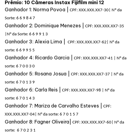
Alimentação
Prêmio: 10 Câmeras Instax Fijifilm mini 12
Ganhador 1: Norma Povoa |
CPF: XXX.XXX.XX7-30| Nº da
Sorte: 6 6 9 8 4 7
Programa de benefícios
Ganhador 2: Dominique Menezes |
CPF: XXX.XXX.XX7-35
|N° da Sorte: 6 6 9 9 1 3
Ganhador 3: Alexia Lima |
CPF: XXX.XXX.XX7-62| N° da
sorte: 6 6 9 9 5 5
Ganhador 4: Ricardo Garcia |
CPF: XXX.XXX.XX7-41 |
N° da
sorte: 6 7 0 0 3 0
Ganhador 5: Rosana Josua |
CPF: XXX.XXX.XX7-37 |
N° da
sorte: 6 7 0 1 3 9
Ganhador 6: Carla Reis |
CPF: XXX.XXX.XX7-98 |
N° da
sorte: 6 7 0 1 4 3
Ganhador 7: Mariza de Carvalho Esteves |
CPF:
XXX.XXX.XX7-04|
N° da sorte: 6 7 0 1 5 7
Ganhador 8:
Fagner Oliveira|
CPF: XXX.XXX.XX7-60
|
N° da
sorte: 6 7 0 2 3 1