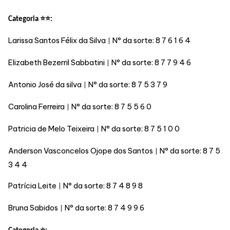
⭐⭐
Categoria
:
Larissa Santos Félix da Silva
N° da sorte:
8 7 6 1 6 4
|
Elizabeth Bezerril Sabbatini
N° da sorte:
8 7 7 9 4 6
|
Antonio José da silva
N° da sorte:
8 7 5 3 7 9
|
Carolina Ferreira
N° da sorte:
8 7 5 5 6 0
|
Patricia de Melo Teixeira
N° da sorte:
8 7 5 1 0 0
|
Anderson Vasconcelos Ojope dos Santos
N° da sorte:
8 7 5
|
3 4 4
Patrícia Leite
N° da sorte:
8 7 4 8 9 8
|
Bruna Sabidos
N° da sorte:
8 7 4 9 9 6
|