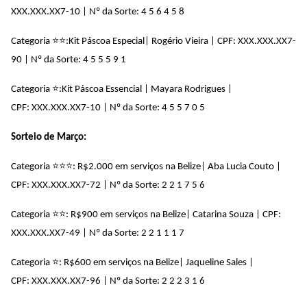
XXX.XXX.XX7-10 | Nº da Sorte: 4 5 6 4 5 8
⭐
⭐
Categoria
:Kit Páscoa Especial| Rogério Vieira | CPF: XXX.XXX.XX7-
90 |
Nº da Sorte: 4 5 5 5 9 1
⭐
Categoria
:Kit Páscoa Essencial ​| Mayara Rodrigues |
CPF:
XXX.XXX.XX7-10
|
Nº da Sorte: 4 5 5 7 0 5
Sorteio de Março:
⭐
⭐
⭐
Categoria
: R$2.000 em serviços na Belize| Aba Lucia Couto |
CPF: XXX.XXX.XX7-72 | Nº da Sorte: 2 2 1 7 5 6
⭐
⭐
Categoria
: R$900 em serviços na Belize| Catarina Souza | CPF:
XXX.XXX.XX7-49 |
Nº da Sorte: 2 2 1 1 1 7
⭐
Categoria
: R$600 em serviços na Belize| Jaqueline Sales |
CPF:
XXX.XXX.XX7-96
|
Nº da Sorte: 2 2 2 3 1 6