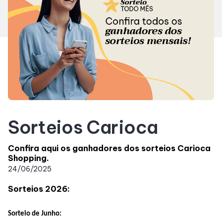
Horários
Entretenimento
Cinema
Fique por dentro
Sorteios Carioca
Eventos
Confira aqui os ganhadores dos sorteios Carioca
Shopping.
24/06/2025
Lojas e Restaurantes
Sorteios 2026:
Lojas
Sorteio de Junho: