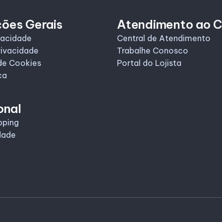
ções Gerais
Atendimento ao C
vacidade
Central de Atendimento
rivacidade
Trabalhe Conosco
de Cookies
Portal do Lojista
ca
onal
pping
dade