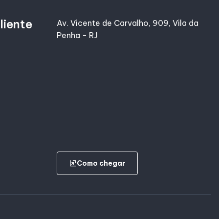
liente
Av. Vicente de Carvalho, 909, Vila da
Penha - RJ
ungroup
Como chegar