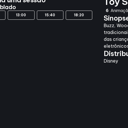
Toy S
ublado
6
Animação
13:00
15:40
18:20
Sinops
Buzz, Wood
tradiciona
das crianç
eletrônico
Distrib
Disney