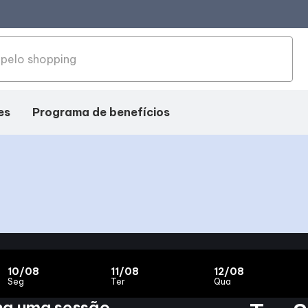
es
Programa de benefícios
10/08
11/08
12/08
Seg
Ter
Qua
ha uma sessão