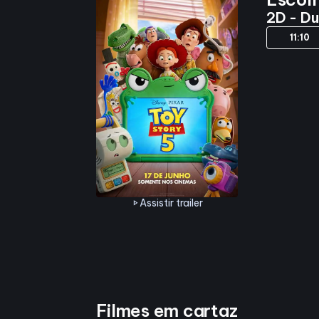
2D - D
11:10
Assistir trailer
play_arrow
Filmes em cartaz