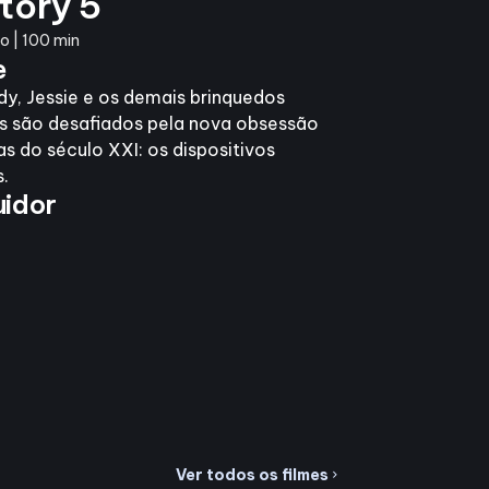
tory 5
 | 100 min
e
y, Jessie e os demais brinquedos
is são desafiados pela nova obsessão
as do século XXI: os dispositivos
s.
uidor
Ver todos os filmes
chevron_right