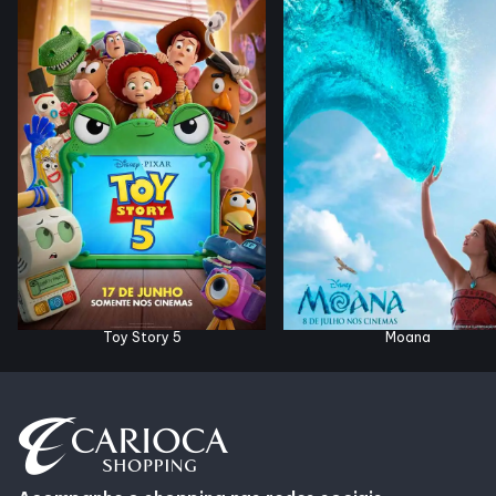
Horários
Entretenimento
Cinema
Fique por dentro
Eventos
Toy Story 5
Moana
Lojas e Restaurantes
Lojas