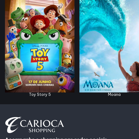
Horários
Entretenimento
Cinema
Fique por dentro
Eventos
Toy Story 5
Moana
Lojas e Restaurantes
Lojas